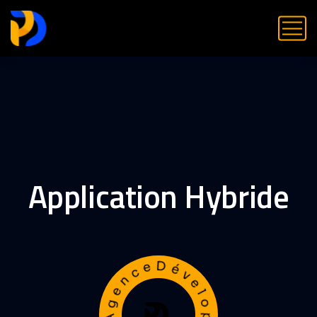
Application Hybride
AgenceDéveloppementWeb