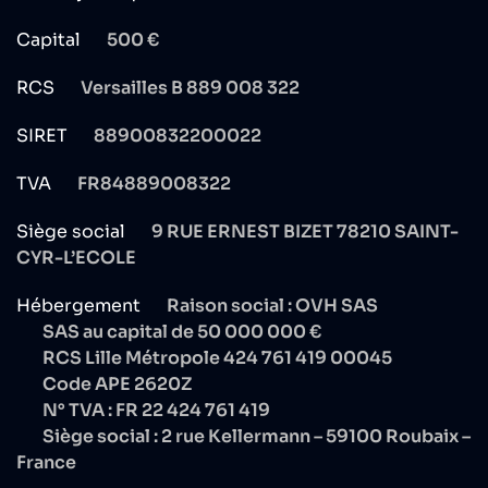
Capital
500 €
RCS
Versailles B 889 008 322
SIRET
88900832200022
TVA
FR84889008322
Siège social
9 RUE ERNEST BIZET 78210 SAINT-
CYR-L’ECOLE
Hébergement
Raison social : OVH SAS
SAS au capital de 50 000 000 €
RCS Lille Métropole 424 761 419 00045
Code APE 2620Z
N° TVA : FR 22 424 761 419
Siège social : 2 rue Kellermann – 59100 Roubaix –
France