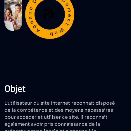
opp
A
g
e
n
c
e
D
é
v
e
l
e
m
e
n
t
e
W
b
Objet
L’utilisateur du site Internet reconnaît disposé
de la compétence et des moyens nécessaires
pour accéder et utiliser ce site. Il reconnaît
également avoir pris connaissance de la