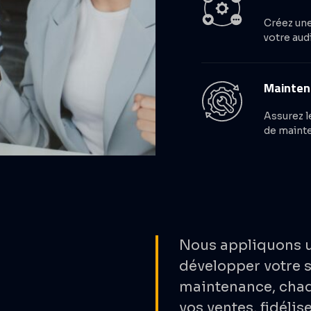
Créez une
votre aud
Maintena
Assurez l
de mainte
Nous appliquons u
développer votre s
maintenance, chaq
vos ventes, fidélis