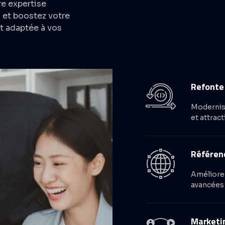
e expertise
s et boostez votre
t adaptée à vos
Refonte 
Modernise
et attracti
Référen
Améliorez
avancées
Marketin